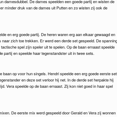
hun damesdubbel. De dames speelden een goede partij en wisten de
 er minder druk van de dames uit Putten en zo wisten zij ook de
elde en erg goede partij. De heren waren erg aan elkaar gewaagd en
s naar zich toe trekken. Er werd een derde set gespeeld. De spannin
n tactische spel zijn speler uit te spelen. Op de baan ernaast speelde
 partij en speelde haar tegenstandster uit in twee sets.
e baan op voor hun singels. Hendri speelde een erg goede eerste set
egenstander en deze set verloor hij net. In de derde set herpakte hij
ijd. Vera speelde op de baan ernaast. Zij kon niet goed in haar spel
mixen. De eerste mix werd gespeeld door Gerald en Vera zij wonnen