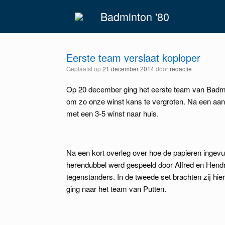
Spring
Badminton '80
naar
inhoud
Eerste team verslaat koploper
Geplaatst op
21 december 2014
door
redactie
Op 20 december ging het eerste team van Badmint
om zo onze winst kans te vergroten. Na een aan
met een 3-5 winst naar huis.
Na een kort overleg over hoe de papieren inge
herendubbel werd gespeeld door Alfred en Hendri.
tegenstanders. In de tweede set brachten zij hie
ging naar het team van Putten.