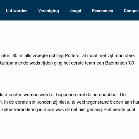
Lid worden
Vereniging
Jeugd
Recreanten
Competi
on ’80 in alle vroegte richting Putten. Dit maal met vijf man sterk
tal spannende wedstrijden ging het eerste team van Badminton ’80
vuld moesten worden werd er begonnen met de herendubbel. De
 In de eerste set konden zij niet al te veel tegenstand bieden aan hu
r zeker verandering in maar was dit net niet genoeg. Het eerste punt