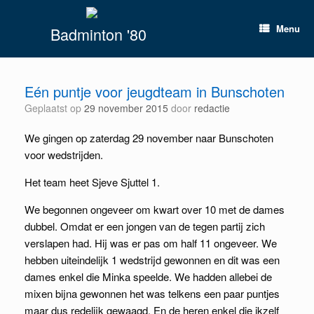
Spring
naar
Menu
Badminton '80
inhoud
Eén puntje voor jeugdteam in Bunschoten
Geplaatst op
29 november 2015
door
redactie
We gingen op zaterdag 29 november naar Bunschoten
voor wedstrijden.
Het team heet Sjeve Sjuttel 1.
We begonnen ongeveer om kwart over 10 met de dames
dubbel. Omdat er een jongen van de tegen partij zich
verslapen had. Hij was er pas om half 11 ongeveer. We
hebben uiteindelijk 1 wedstrijd gewonnen en dit was een
dames enkel die Minka speelde. We hadden allebei de
mixen bijna gewonnen het was telkens een paar puntjes
maar dus redelijk gewaagd. En de heren enkel die ikzelf