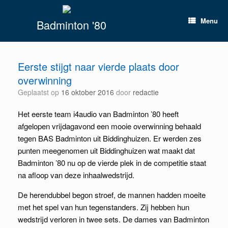
Spring
naar
Menu
Badminton '80
inhoud
Eerste stijgt naar vierde plaats door
overwinning
Geplaatst op
16 oktober 2016
door
redactie
Het eerste team i4audio van Badminton ’80 heeft
afgelopen vrijdagavond een mooie overwinning behaald
tegen BAS Badminton uit Biddinghuizen. Er werden zes
punten meegenomen uit Biddinghuizen wat maakt dat
Badminton ’80 nu op de vierde plek in de competitie staat
na afloop van deze inhaalwedstrijd.
De herendubbel begon stroef, de mannen hadden moeite
met het spel van hun tegenstanders. Zij hebben hun
wedstrijd verloren in twee sets. De dames van Badminton