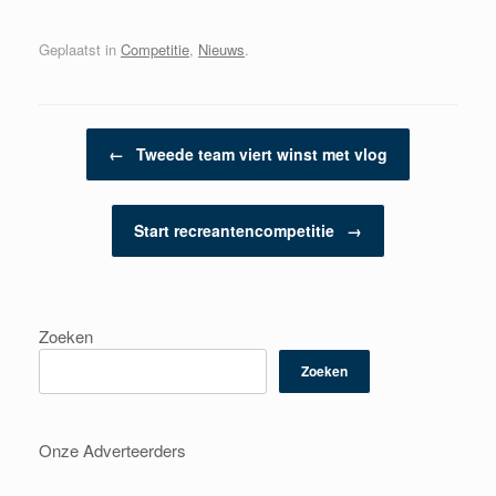
Geplaatst in
Competitie
,
Nieuws
.
Berichtnavigatie
←
Tweede team viert winst met vlog
Start recreantencompetitie
→
Zoeken
Zoeken
Onze Adverteerders