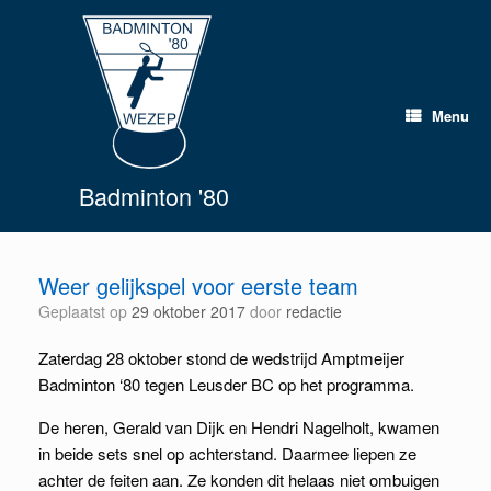
Spring
naar
inhoud
Menu
Badminton '80
Weer gelijkspel voor eerste team
Geplaatst op
29 oktober 2017
door
redactie
Zaterdag 28 oktober stond de wedstrijd Amptmeijer
Badminton ‘80 tegen Leusder BC op het programma.
De heren, Gerald van Dijk en Hendri Nagelholt, kwamen
in beide sets snel op achterstand. Daarmee liepen ze
achter de feiten aan. Ze konden dit helaas niet ombuigen