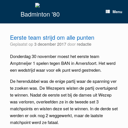
Spring
naar
Menu
Badminton '80
inhoud
Eerste team strijd om alle punten
Geplaatst op
3 december 2017
door
redactie
Donderdag 30 november moest het eerste team
Amptmeijer 1 spelen tegen BAN in Amersfoort. Het werd
een wedstrijd waar voor elk punt werd gestreden.
De herendubbel was de enige partij waar de spanning ver
te zoeken was. De Wezepers wisten de partij overtuigend
te winnen. Nadat de eerste set bij de dames uit Wezep
was verloren, overleefden ze in de tweede set 3
matchpoints en wisten deze set te winnen. In de derde set
werden er ook nog 2 weggewerkt, maar de laatste
matchpoint werd ze fataal.