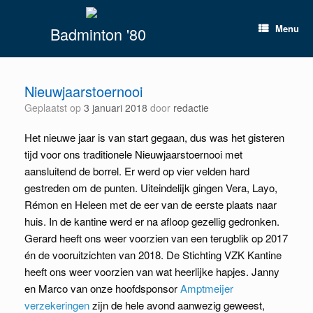
Spring
naar
Menu
Badminton '80
inhoud
Nieuwjaarstoernooi
Geplaatst op
3 januari 2018
door
redactie
Het nieuwe jaar is van start gegaan, dus was het gisteren
tijd voor ons traditionele Nieuwjaarstoernooi met
aansluitend de borrel. Er werd op vier velden hard
gestreden om de punten. Uiteindelijk gingen Vera, Layo,
Rémon en Heleen met de eer van de eerste plaats naar
huis. In de kantine werd er na afloop gezellig gedronken.
Gerard heeft ons weer voorzien van een terugblik op 2017
én de vooruitzichten van 2018. De Stichting VZK Kantine
heeft ons weer voorzien van wat heerlijke hapjes. Janny
en Marco van onze hoofdsponsor
Amptmeijer
verzekeringen
zijn de hele avond aanwezig geweest,