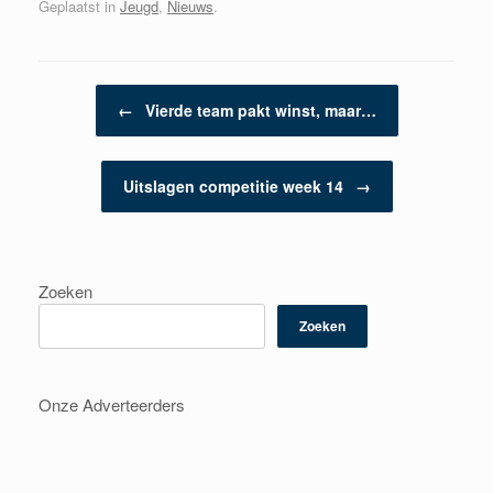
Geplaatst in
Jeugd
,
Nieuws
.
Berichtnavigatie
←
Vierde team pakt winst, maar…
Uitslagen competitie week 14
→
Zoeken
Zoeken
Onze Adverteerders