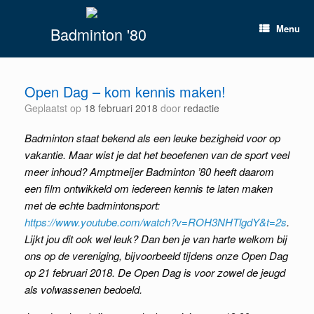
Spring
naar
Menu
Badminton '80
inhoud
Open Dag – kom kennis maken!
Geplaatst op
18 februari 2018
door
redactie
Badminton staat bekend als een leuke bezigheid voor op
vakantie. Maar wist je dat het beoefenen van de sport veel
meer inhoud? Amptmeijer Badminton ’80 heeft daarom
een film ontwikkeld om iedereen kennis te laten maken
met de echte badmintonsport:
https://www.youtube.com/watch?v=ROH3NHTlgdY&t=2s
.
Lijkt jou dit ook wel leuk? Dan ben je van harte welkom bij
ons op de vereniging, bijvoorbeeld tijdens onze Open Dag
op 21 februari 2018. De Open Dag is voor zowel de jeugd
als volwassenen bedoeld.