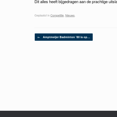
Dit alles heeft bijgedragen aan de prachtige uit
Geplaatst in
Competitie
,
Nieuws
.
Berichtnavigatie
←
Amptmeijer Badminton ’80 is op…