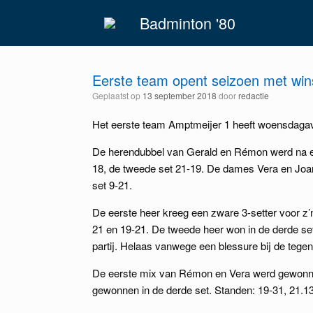
Spring
Badminton '80
naar
inhoud
Eerste team opent seizoen met win
Geplaatst op
13 september 2018
door
redactie
Het eerste team Amptmeijer 1 heeft woensdagavo
De herendubbel van Gerald en Rémon werd na een 
18, de tweede set 21-19.
De dames Vera en Joann
set 9-21.
De eerste heer kreeg een zware 3-setter voor z’
21 en 19-21.
De tweede heer won in de derde set 
partij. Helaas vanwege een blessure bij de tege
De eerste mix van Rémon en Vera werd gewonn
gewonnen in de derde set. Standen: 19-31, 21.13