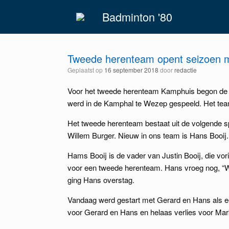
Spring
Badminton '80
naar
inhoud
Tweede herenteam opent seizoen me
Geplaatst op
16 september 2018
door
redactie
Voor het tweede herenteam Kamphuis begon de n
werd in de Kamphal te Wezep gespeeld. Het te
Het tweede herenteam bestaat uit de volgende
Willem Burger. Nieuw in ons team is Hans Booij.
Hams Booij is de vader van Justin Booij, die vo
voor een tweede herenteam. Hans vroeg nog, “Wat
ging Hans overstag.
Vandaag werd gestart met Gerard en Hans als ee
voor Gerard en Hans en helaas verlies voor Mark