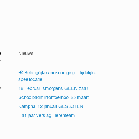
e
Nieuws
s
📢 Belangrijke aankondiging – tijdelijke
speellocatie
e
18 Februari smorgens GEEN zaal!
Schoolbadmintontoernooi 25 maart
Kamphal 12 januari GESLOTEN
Half jaar verslag Herenteam