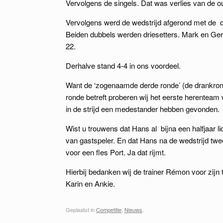
Vervolgens de singels. Dat was verlies van de o
Vervolgens werd de wedstrijd afgerond met de 
Beiden dubbels werden driesetters. Mark en Gera
22.
Derhalve stand 4-4 in ons voordeel.
Want de ‘zogenaamde derde ronde’ (de drankronde
ronde betreft proberen wij het eerste herenteam 
in de strijd een medestander hebben gevonden.
Wist u trouwens dat Hans al bijna een halfjaar l
van gastspeler. En dat Hans na de wedstrijd twe
voor een fles Port. Ja dat rijmt.
Hierbij bedanken wij de trainer Rémon voor zijn
Karin en Ankie.
Geplaatst in
Competitie
,
Nieuws
.