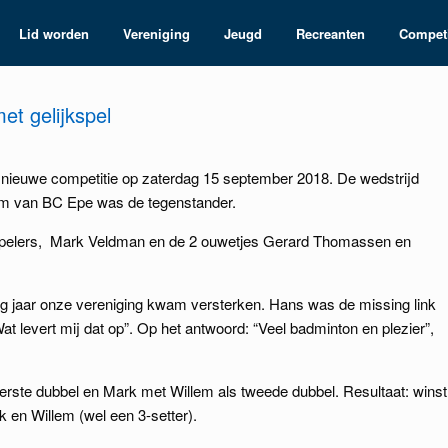
Lid worden
Vereniging
Jeugd
Recreanten
Competi
t gelijkspel
ieuwe competitie op zaterdag 15 september 2018. De wedstrijd
am van BC Epe was de tegenstander.
 spelers, Mark Veldman en de 2 ouwetjes Gerard Thomassen en
rig jaar onze vereniging kwam versterken. Hans was de missing link
 levert mij dat op”. Op het antwoord: “Veel badminton en plezier”,
rste dubbel en Mark met Willem als tweede dubbel. Resultaat: winst
 en Willem (wel een 3-setter).