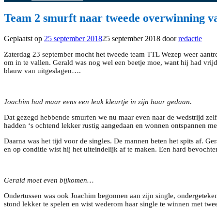
Team 2 smurft naar tweede overwinning va
Geplaatst op
25 september 2018
25 september 2018
door
redactie
Zaterdag 23 september mocht het tweede team TTL Wezep weer aantred
om in te vallen. Gerald was nog wel een beetje moe, want hij had vrij
blauw van uitgeslagen….
Joachim had maar eens een leuk kleurtje in zijn haar gedaan.
Dat gezegd hebbende smurfen we nu maar even naar de wedstrijd zelf.
hadden ‘s ochtend lekker rustig aangedaan en wonnen ontspannen me
Daarna was het tijd voor de singles. De mannen beten het spits af. Gera
en op conditie wist hij het uiteindelijk af te maken. Een hard bevoch
Gerald moet even bijkomen…
Ondertussen was ook Joachim begonnen aan zijn single, ondergeteken
stond lekker te spelen en wist wederom haar single te winnen met twe