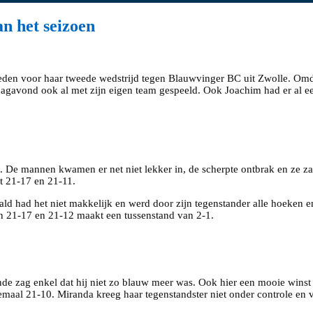
n het seizoen
en voor haar tweede wedstrijd tegen Blauwvinger BC uit Zwolle. Omda
dagavond ook al met zijn eigen team gespeeld. Ook Joachim had er al een
 De mannen kwamen er net niet lekker in, de scherpte ontbrak en ze za
t 21-17 en 21-11.
ld had het niet makkelijk en werd door zijn tegenstander alle hoeken en 
ten 21-17 en 21-12 maakt een tussenstand van 2-1.
de zag enkel dat hij niet zo blauw meer was. Ook hier een mooie winst
emaal 21-10. Miranda kreeg haar tegenstandster niet onder controle en 