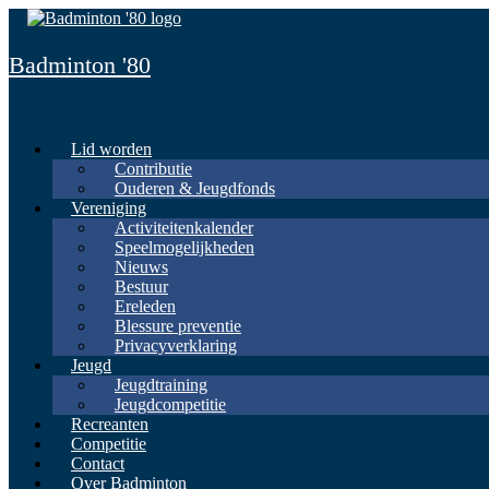
Spring
naar
inhoud
Badminton '80
Lid worden
Contributie
Ouderen & Jeugdfonds
Vereniging
Activiteitenkalender
Speelmogelijkheden
Nieuws
Bestuur
Ereleden
Blessure preventie
Privacyverklaring
Jeugd
Jeugdtraining
Jeugdcompetitie
Recreanten
Competitie
Contact
Over Badminton