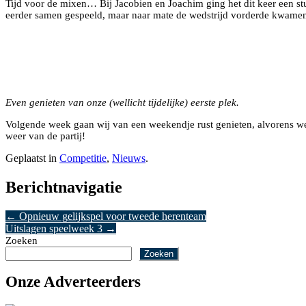
Tijd voor de mixen… Bij Jacobien en Joachim ging het dit keer een st
eerder samen gespeeld, maar naar mate de wedstrijd vorderde kwamen z
Even genieten van onze (wellicht tijdelijke) eerste plek.
Volgende week gaan wij van een weekendje rust genieten, alvorens we
weer van de partij!
Geplaatst in
Competitie
,
Nieuws
.
Berichtnavigatie
←
Opnieuw gelijkspel voor tweede herenteam
Uitslagen speelweek 3
→
Zoeken
Zoeken
Onze Adverteerders