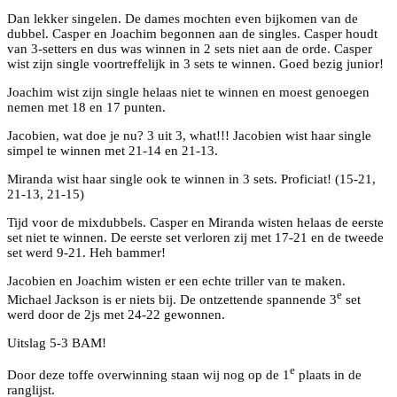
Dan lekker singelen. De dames mochten even bijkomen van de
dubbel. Casper en Joachim begonnen aan de singles. Casper houdt
van 3-setters en dus was winnen in 2 sets niet aan de orde. Casper
wist zijn single voortreffelijk in 3 sets te winnen. Goed bezig junior!
Joachim wist zijn single helaas niet te winnen en moest genoegen
nemen met 18 en 17 punten.
Jacobien, wat doe je nu? 3 uit 3, what!!! Jacobien wist haar single
simpel te winnen met 21-14 en 21-13.
Miranda wist haar single ook te winnen in 3 sets. Proficiat! (15-21,
21-13, 21-15)
Tijd voor de mixdubbels. Casper en Miranda wisten helaas de eerste
set niet te winnen. De eerste set verloren zij met 17-21 en de tweede
set werd 9-21. Heh bammer!
Jacobien en Joachim wisten er een echte triller van te maken.
e
Michael Jackson is er niets bij. De ontzettende spannende 3
set
werd door de 2js met 24-22 gewonnen.
Uitslag 5-3 BAM!
e
Door deze toffe overwinning staan wij nog op de 1
plaats in de
ranglijst.