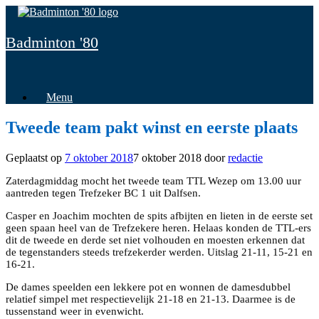
Spring
naar
inhoud
Badminton '80
Menu
Tweede team pakt winst en eerste plaats
Geplaatst op
7 oktober 2018
7 oktober 2018
door
redactie
Zaterdagmiddag mocht het tweede team TTL Wezep om 13.00 uur
aantreden tegen Trefzeker BC 1 uit Dalfsen.
Casper en Joachim mochten de spits afbijten en lieten in de eerste set
geen spaan heel van de Trefzekere heren. Helaas konden de TTL-ers
dit de tweede en derde set niet volhouden en moesten erkennen dat
de tegenstanders steeds trefzekerder werden. Uitslag 21-11, 15-21 en
16-21.
De dames speelden een lekkere pot en wonnen de damesdubbel
relatief simpel met respectievelijk 21-18 en 21-13. Daarmee is de
tussenstand weer in evenwicht.