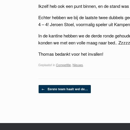
Ikzelf heb ook een punt binnen, en de stand was 
Echter hebben we bij de laatste twee dubbels 
4 – 4! Jeroen Stoel, voormalig speler uit Kampen,
In de kantine hebben we de derde ronde gehoude
konden we met een volle maag naar bed.. Zzzzz
Thomas bedankt voor het invallen!
Geplaatst in
Competitie
,
Nieuws
.
Berichtnavigatie
←
Eerste team haalt wel de…