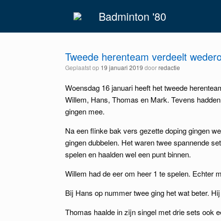
Spring
Badminton '80
naar
inhoud
Tweede herenteam verdeelt weder
Geplaatst op
19 januari 2019
door
redactie
Woensdag 16 januari heeft het tweede herentea
Willem, Hans, Thomas en Mark. Tevens hadden 
gingen mee.
Na een flinke bak vers gezette doping gingen 
gingen dubbelen. Het waren twee spannende set
spelen en haalden wel een punt binnen.
Willem had de eer om heer 1 te spelen. Echter mo
Bij Hans op nummer twee ging het wat beter. Hij
Thomas haalde in zijn singel met drie sets ook e