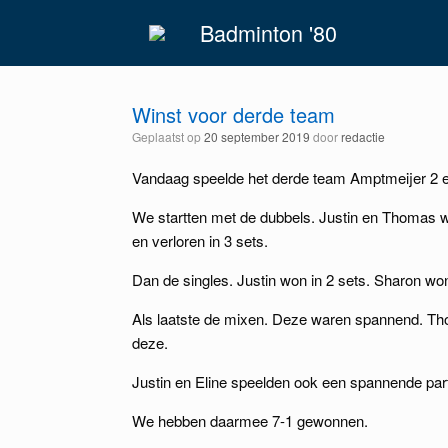
Spring
Badminton '80
naar
inhoud
Winst voor derde team
Geplaatst op
20 september 2019
door
redactie
Vandaag speelde het derde team Amptmeijer 2 ee
We startten met de dubbels. Justin en Thomas 
en verloren in 3 sets.
Dan de singles. Justin won in 2 sets. Sharon won
Als laatste de mixen. Deze waren spannend. T
deze.
Justin en Eline speelden ook een spannende part
We hebben daarmee 7-1 gewonnen.