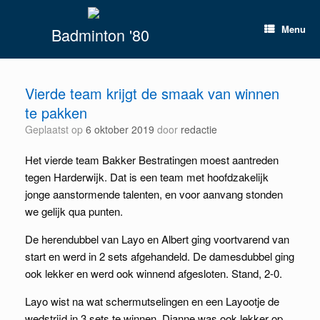
Spring
naar
Menu
Badminton '80
inhoud
Vierde team krijgt de smaak van winnen
te pakken
Geplaatst op
6 oktober 2019
door
redactie
Het vierde team Bakker Bestratingen moest aantreden
tegen Harderwijk. Dat is een team met hoofdzakelijk
jonge aanstormende talenten, en voor aanvang stonden
we gelijk qua punten.
De herendubbel van Layo en Albert ging voortvarend van
start en werd in 2 sets afgehandeld. De damesdubbel ging
ook lekker en werd ook winnend afgesloten. Stand, 2-0.
Layo wist na wat schermutselingen en een Layootje de
wedstrijd in 3 sets te winnen. Dianne was ook lekker op