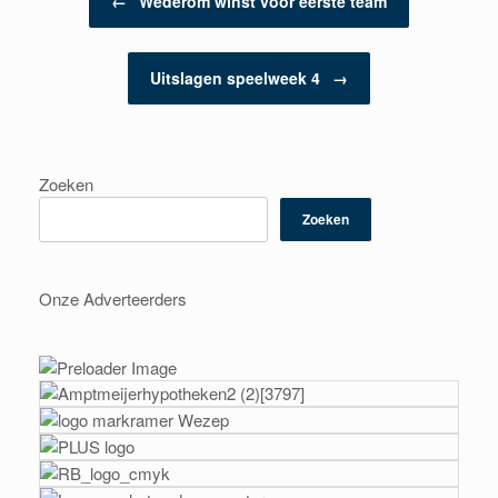
←
Wederom winst voor eerste team
Uitslagen speelweek 4
→
Zoeken
Zoeken
Onze Adverteerders