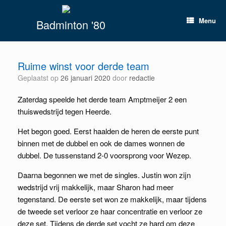
Spring
naar
Menu
Badminton '80
inhoud
Ruime winst voor derde team
Geplaatst op
26 januari 2020
door
redactie
Zaterdag speelde het derde team Amptmeijer 2 een
thuiswedstrijd tegen Heerde.
Het begon goed. Eerst haalden de heren de eerste punt
binnen met de dubbel en ook de dames wonnen de
dubbel. De tussenstand 2-0 voorsprong voor Wezep.
Daarna begonnen we met de singles. Justin won zijn
wedstrijd vrij makkelijk, maar Sharon had meer
tegenstand. De eerste set won ze makkelijk, maar tijdens
de tweede set verloor ze haar concentratie en verloor ze
deze set. Tijdens de derde set vocht ze hard om deze