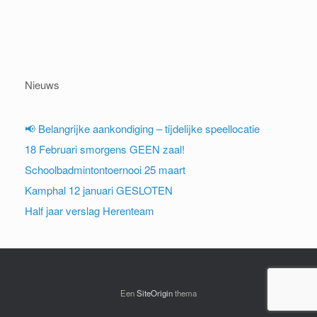
Nieuws
📢 Belangrijke aankondiging – tijdelijke speellocatie
18 Februari smorgens GEEN zaal!
Schoolbadmintontoernooi 25 maart
Kamphal 12 januari GESLOTEN
Half jaar verslag Herenteam
Een
SiteOrigin
thema