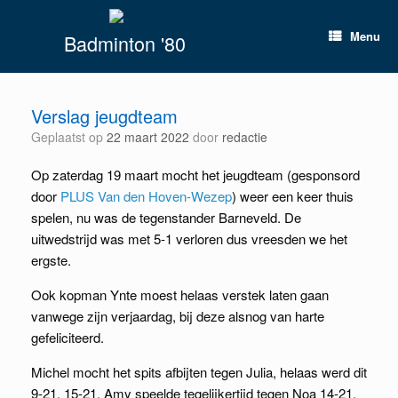
Spring
naar
Menu
Badminton '80
inhoud
Verslag jeugdteam
Geplaatst op
22 maart 2022
door
redactie
Op zaterdag 19 maart mocht het jeugdteam (gesponsord
door
PLUS Van den Hoven-Wezep
) weer een keer thuis
spelen, nu was de tegenstander Barneveld. De
uitwedstrijd was met 5-1 verloren dus vreesden we het
ergste.
Ook kopman Ynte moest helaas verstek laten gaan
vanwege zijn verjaardag, bij deze alsnog van harte
gefeliciteerd.
Michel mocht het spits afbijten tegen Julia, helaas werd dit
9-21, 15-21, Amy speelde tegelijkertijd tegen Noa 14-21,