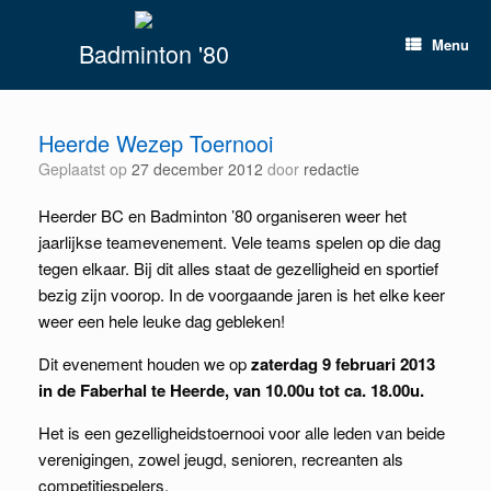
Spring
naar
Menu
Badminton '80
inhoud
Heerde Wezep Toernooi
Geplaatst op
27 december 2012
door
redactie
Heerder BC en Badminton ’80 organiseren weer het
jaarlijkse teamevenement. Vele teams spelen op die dag
tegen elkaar. Bij dit alles staat de gezelligheid en sportief
bezig zijn voorop. In de voorgaande jaren is het elke keer
weer een hele leuke dag gebleken!
Dit evenement houden we op
zaterdag 9 februari 2013
in de Faberhal te Heerde, van 10.00u tot ca. 18.00u.
Het is een gezelligheidstoernooi voor alle leden van beide
verenigingen, zowel jeugd, senioren, recreanten als
competitiespelers.