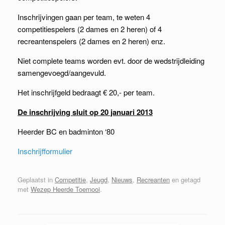
Inschrijvingen gaan per team, te weten 4
competitiespelers (2 dames en 2 heren) of 4
recreantenspelers (2 dames en 2 heren) enz.
Niet complete teams worden evt. door de wedstrijdleiding
samengevoegd/aangevuld.
Het inschrijfgeld bedraagt € 20,- per team.
De inschrijving sluit op 20 januari 2013
Heerder BC en badminton ‘80
Inschrijfformulier
Geplaatst in
Competitie
,
Jeugd
,
Nieuws
,
Recreanten
en getagd
met
Wezep Heerde Toernooi
.