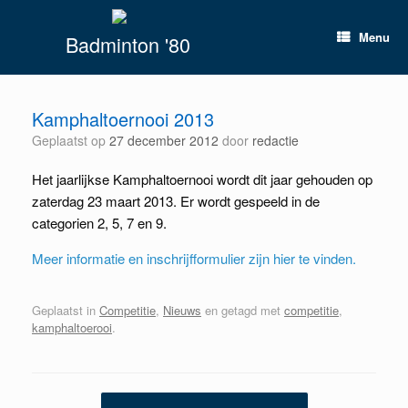
Spring
naar
Menu
Badminton '80
inhoud
Kamphaltoernooi 2013
Geplaatst op
27 december 2012
door
redactie
Het jaarlijkse Kamphaltoernooi wordt dit jaar gehouden op
zaterdag 23 maart 2013. Er wordt gespeeld in de
categorien 2, 5, 7 en 9.
Meer informatie en inschrijfformulier zijn hier te vinden.
Geplaatst in
Competitie
,
Nieuws
en getagd met
competitie
,
kamphaltoerooi
.
Berichtnavigatie